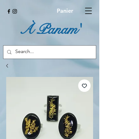
Panier
À Panam'