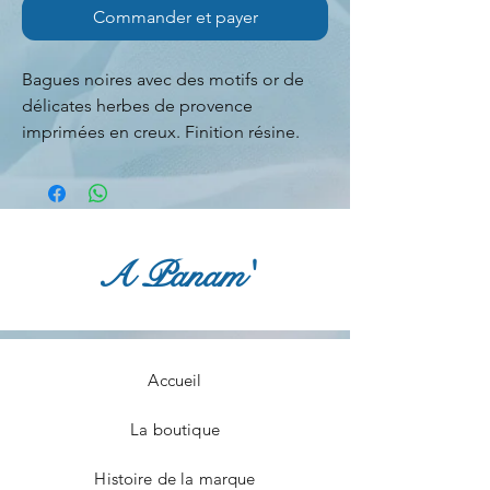
Commander et payer
Bagues noires avec des motifs or de
délicates herbes de provence
imprimées en creux. Finition résine.
Toutes les montures sont en acier
inoxydable et sont réglables
Dimensions :
Rectangulaire = 1,5 x 3 cm
Ovales = 2,8 x 1,7 cm
A Panam'
Pièces uniques fabriquées à la main à
Paris.
Remise en mains propres sur Paris
possible
Accueil
De préférence, éviter de prendre une
douche ou de se laver les mains avec
La boutique
ces bagues
H
istoire de la marque