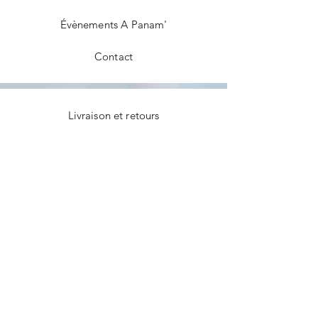
Évènements A Panam'
Contact
Livraison et retours
Politique de la boutique
Modes de paiement
Témoignages
Facebook
Instagram