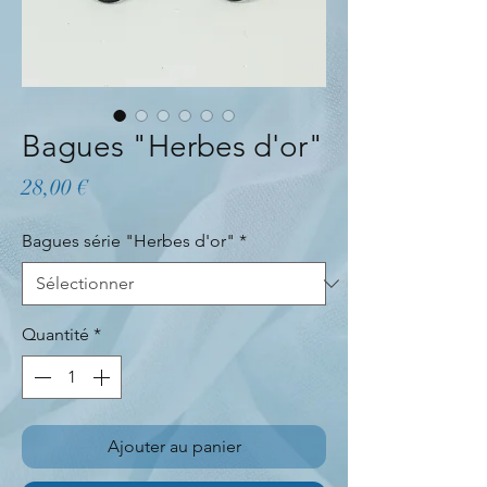
Bagues "Herbes d'or"
Prix
28,00 €
Bagues série "Herbes d'or"
*
Quantité
*
Ajouter au panier